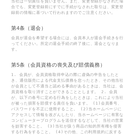
当社は一切責任を負いません。また、変更登録がなされた場
合でも、変更登録前にすでに手続がなされた取引は、変更登
録前の情報に基づいて行われますのでご注意ください。
第4条（退会）
会員が退会を希望する場合には、会員本人が退会手続きを行
ってください。所定の退会手続の終了後に、退会となりま
す。
第5条（会員資格の喪失及び賠償義務）
1. 会員が、会員資格取得申込の際に虚偽の申告をしたと
き、通信販売による代金支払債務を怠ったとき、その他当社
が会員として不適当と認める事由があるときは、当社は、会
員資格を取り消すことができることとします。 2. 会員
が、以下の各号に定める行為をしたときは、これにより当社
が被った損害を賠償する責任を負います。 (1)会員番号、
パスワードを不正に使用すること。 (2)当ホームページに
アクセスして情報を改ざんしたり、当ホームページに有害な
コンピュータープログラムを送信するなどして、当社の営業
を妨害すること。 (3)当社が扱う商品の知的所有権を侵害
する行為をすること。 (4)その他、この利用規約に反する