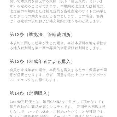
おいて本規約を補充する規約（以下「補充規約」といいま
す）を定めることができます。本規約の改定または補充は、
改定後の本規約または補充規約を当社所定のサイトに掲示し
たときにその効力を生じるものとします。この場合、会員
は、改定後の規約および補充規約に従うものと致します。
第12条（準拠法、管轄裁判所）
本規約に関して紛争が生じた場合、当社本店所在地を管轄す
る地方裁判所を第一審の専属的合意管轄裁判所とします。
第13条（未成年者による購入）
会員が未成年者の場合、本商品を購入するために保護者の同
意が必要となります。必ず、同意を得た上でチェックボック
スにチェックをお願いします。
第14条（定期購入）
CANNA定期便とは、毎回CANNAをご注文して頂かなくても
毎月自動的に商品が届くシステムです。 定期便の回数は縛
りなしで、いつでも休止・ご解約いただくことが可能です。
休止・ご解約希望の際は、メールにてご連絡くださいませ。