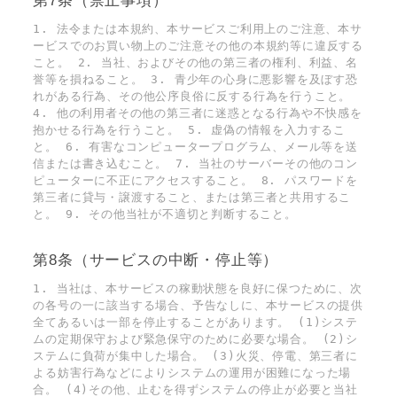
第7条（禁止事項）
1. 法令または本規約、本サービスご利用上のご注意、本サ
ービスでのお買い物上のご注意その他の本規約等に違反する
こと。 2. 当社、およびその他の第三者の権利、利益、名
誉等を損ねること。 3. 青少年の心身に悪影響を及ぼす恐
れがある行為、その他公序良俗に反する行為を行うこと。
4. 他の利用者その他の第三者に迷惑となる行為や不快感を
抱かせる行為を行うこと。 5. 虚偽の情報を入力するこ
と。 6. 有害なコンピュータープログラム、メール等を送
信または書き込むこと。 7. 当社のサーバーその他のコン
ピューターに不正にアクセスすること。 8. パスワードを
第三者に貸与・譲渡すること、または第三者と共用するこ
と。 9. その他当社が不適切と判断すること。
第8条（サービスの中断・停止等）
1. 当社は、本サービスの稼動状態を良好に保つために、次
の各号の一に該当する場合、予告なしに、本サービスの提供
全てあるいは一部を停止することがあります。 (1)システ
ムの定期保守および緊急保守のために必要な場合。 (2)シ
ステムに負荷が集中した場合。 (3)火災、停電、第三者に
よる妨害行為などによりシステムの運用が困難になった場
合。 (4)その他、止むを得ずシステムの停止が必要と当社