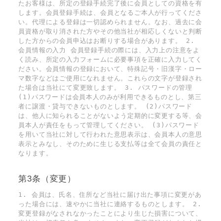
たお客様は、所定の登録手続完了後に会員としての資格を有
します。会員登録手続は、会員となるご本人が行ってくださ
い。代理による登録は一切認められません。なお、過去に会
員資格が取り消された方やその他当社が相応しくないと判断
した方からの会員申込はお断りする場合があります。 2.
会員情報の入力 会員登録手続の際には、入力上の注意をよ
く読み、所定の入力フォームに必要事項を正確に入力してく
ださい。会員情報の登録において、特殊記号・旧漢字・ロー
マ数字などはご使用になれません。これらの文字が登録され
た場合は当社にて変更致します。 3. パスワードの管理
(1)パスワードは会員本人のみが利用できるものとし、第三
者に譲渡・貸与できないものとします。 (2)パスワード
は、他人に知られることがないよう定期的に変更する等、会
員本人が責任をもって管理してください。 (3)パスワード
を用いて当社に対して行われた意思表示は、会員本人の意思
表示とみなし、そのために生じる支払等は全て会員の責任と
なります。
第3条（変更）
1. 会員は、氏名、住所など当社に届け出た事項に変更があ
った場合には、速やかに当社に連絡するものとします。 2.
変更登録がなされなかったことにより生じた損害について、