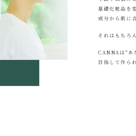
基礎化粧品を
成分から肌に
それはもちろ
CANNAは“
目指して作ら