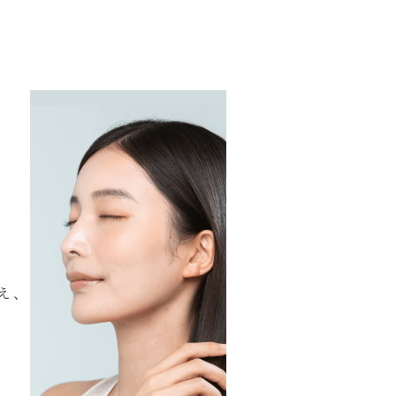
。
え、
。