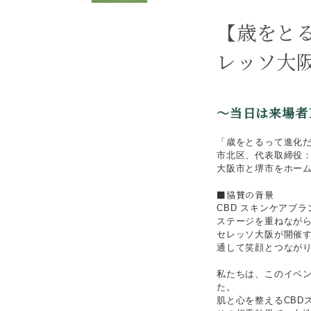
【歳をと
レッソ大
～当日は来場者
「歳をとるって進化だ
市北区、代表取締役：
大阪市と堺市をホー
■協賛の背景
CBD スキンケアブ
ステージを重ねなが
セレッソ大阪が開催
通して笑顔とつなが
私たちは、このイベン
た。
肌と心を整えるCBD