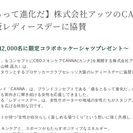
るって進化だ】株式会社アッツのCA
阪レディースデーに協賛
12,000名に限定コラボホッケーシャツプレゼント～
」をコンセプトにCBDスキンケアCANNA(カンナ)を展開する株式会社
山崎 晶久）は、
ムタウンとするプロサッカークラブセレッソ大阪のレディースデーに協賛
ランド「CANNA」は、ブランドコンセプトである「歳をとるって進化だ
らも前向きに輝き続ける女性を応援してきました。
する「レディースデー」は、女性サポーターや地域の女性たちがスタジア
りを広げる特別な日です。
トが持つ“女性が自分らしく楽しめる場づくり”という想いに強く共感し
スキンケアと、スポーツがもたらすポジティブなエネルギー。