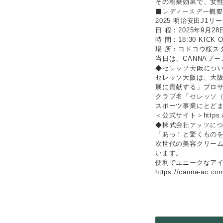
その相乗効果で、女
■レディースデー概
2025 明治安田J1リ
日 程：2025年9月2
時 間：18:30 KICK 
場 所：ヨドコウ桜スタ
当日は、CANNAブ
◆セレッソ大阪につ
セレッソ大阪は、大
展に貢献する」プロ
クラブ名「セレッソ
スポーツ事業にとど
＜公式サイト＞https://
◆株式会社アッツに
「あっ！と驚くもの
次世代の美容クリーム
います。
便利でユニークなア
https://canna-ac.c