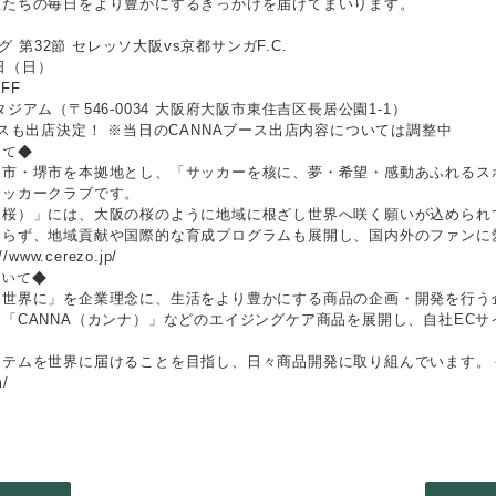
性たちの毎日をより豊かにするきっかけを届けてまいります。
要
ーグ 第32節 セレッソ大阪vs京都サンガF.C.
8日（日）
OFF
ジアム（〒546-0034 大阪府大阪市東住吉区長居公園1-1）
ースも出店決定！ ※当日のCANNAブース出店内容については調整中
いて◆
阪市・堺市を本拠地とし、「サッカーを核に、夢・希望・感動あふれるス
サッカークラブです。
（桜）」には、大阪の桜のように地域に根ざし世界へ咲く願いが込められ
まらず、地域貢献や国際的な育成プログラムも展開し、国内外のファンに
www.cerezo.jp/
ついて◆
を世界に」を企業理念に、生活をより豊かにする商品の企画・開発を行う
「CANNA（カンナ）」などのエイジングケア商品を展開し、自社EC
イテムを世界に届けることを目指し、日々商品開発に取り組んでいます。
om/