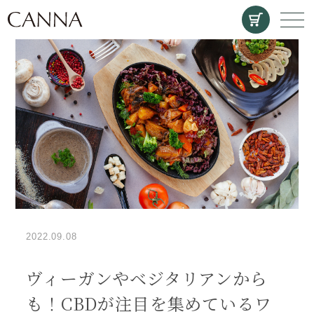
CANNA
メ
2022.09.08
ヴィーガンやベジタリアンから
も！CBDが注目を集めているワ